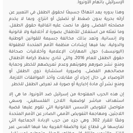
الإسرائيلي باتهام الأونروا.
وهذا بدوره يعد انتهاكًا جسيمًا لحقوق الطفل في التعبير عن
آرائه بحرية بدون ضغط أو تضليل أو انتزاع، وبما لا يخدم
مصلحته الفضلى، وفق ما نصت عليه اتفاقية حقوق الطفل،
وما تمثله من استغلال للأطفال بصورة لا أخلاقية ولا قانونية
ولا إنسانية، وتعد بذلك مخالفة جسيمة للقوانين الوطنية
والدولية، بما فيها إرشادات منظمة الأمم المتحدة للطفولة
(اليونيسف) حول المهارات الإعلامية وأخلاقيات صحافة
حقوق الطفل للعام 2016، والتي تنادي بحفظ كرامة الأطفال
ومنع نشر صورهم وهويتهم وعدم تعريضهم للخطر وحماية
مصالحهم الفضلى، وضرورة استشارة ذوي الطفل أو
الأوصياء في حال إجراء أي مقابلات وأخذ الموافقات اللازمة،
ومنع نشر أي مادة إخبارية أو صورة قد تعرض الطفل للخطر.
إن هذه الحرب المفتوحة من إسرائيل ضد الأونروا، ما هي إلا
استهداف مباشر لوضعية اللاجئ الفلسطيني، وسعي
متواصل لتقويض الأسس القانونية التي تقوم عليها قضية
اللاجئين، ومهاجمة التفويض الأممي الصادر عن الأمم المتحدة
وفقًا للقرار 302، وهي جزء من حرب الإبادة الجماعية التي
تمارسها في قطاع غزة والضفة الغربية بما فيها القدس عبر