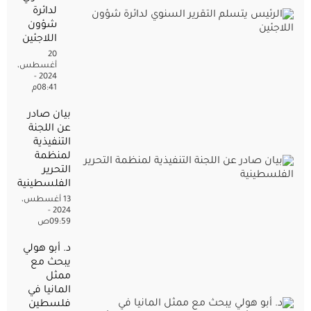
لدائرة
شؤون
اللاجئين
20
أغسطس،
2024 -
08:41م
بيان صادر
عن اللجنة
التنفيذية
لمنظمة
التحرير
الفلسطينية
13 أغسطس،
2024 -
09:59ص
د. أبو هولي
يبحث مع
ممثل
المانيا في
فلسطين