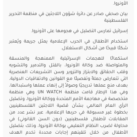
بيان صحفي صادر عن دائرة شؤون اللاجئين في منظمة التحرير
الفلسطينية
إسرائيل تمارس التضليل في هجومها على الأونروا.
استخدام الأطفال في الحرب الإعلامية يمثل جريمة ويُعتبر
شكلًا قبيحًا من أشكال الاستغلال.
استكمالًا للهجمات الإسرائيلية الممنهجة والمنسقة
والمتواصلة ضد وكالة الأونروا، بالقتل والتدمير والتشويه
وقلب الحقائق والابتزاز والتزوير وسن التشريعات العنصرية
التي تتعارض جملةً وتفصيلًا مع القوانين والاتفاقيات الدولية،
بهدف منع عملها تدريجيًا وصولاً إلى إنهاء عملها واستبدالها،
وفي هذا الإطار قامت منظمة UN WATCH وهي منظمة
متخصصة في مهاجمة الأمم المتحدة ووكالة الأونروا، وتضليل
الرأي العام العالمي بشأن قضية اللاجئين الفلسطينيين
بخطوة غير مسبوقة في حربها الإعلامية، عبر نشر عدد من
المقابلات لأطفال فلسطينيين (دون السن القانوني) في
محاولة لضرب النظام التعليمي بوكالة الأونروا، وذلك بتضليل
الأطفال من خلال تلقينهم إجابات محددة تخدم الهدف