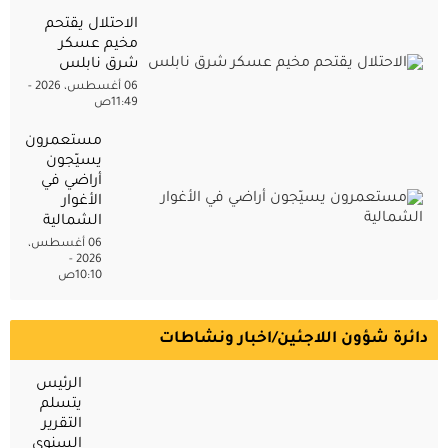
الاحتلال يقتحم
مخيم عسكر
شرق نابلس
06 أغسطس، 2026 -
11:49ص
مستعمرون
يسيّجون
أراضي في
الأغوار
الشمالية
06 أغسطس،
2026 -
10:10ص
دائرة شؤون اللاجئين/اخبار ونشاطات
الرئيس
يتسلم
التقرير
السنوي