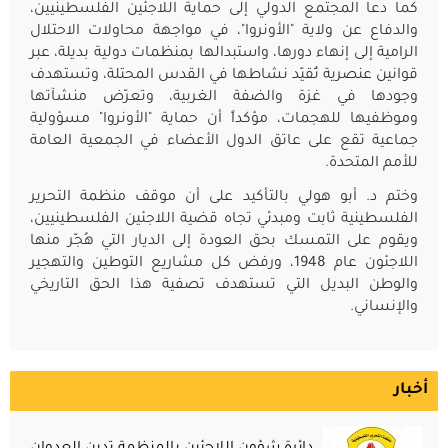
كما دعا المجتمع الدولي إلى حماية اللاجئين الفلسطينيين،
والدفاع عن ولاية "الأونروا"، في مواجهة محاولات الاحتلال
الرامية إلى إنهاء دورها، واستبدالها بمنظمات دولية بديلة، عبر
قوانين عنصرية تُقيّد نشاطها في القدس المحتلة، وتستهدف
وجودها في غزة والضفة الغربية، وتعرّض منشآتها
وموظفيها للهجمات، مؤكداً أن حماية "الأونروا" مسؤولية
جماعية تقع على عاتق الدول الأعضاء في الجمعية العامة
للأمم المتحدة.
وختم د. أبو هولي بالتأكيد على أن موقف منظمة التحرير
الفلسطينية ثابت ومبدئي تجاه قضية اللاجئين الفلسطينيين،
ويقوم على التمسك بحق العودة إلى الديار التي هُجّر منها
اللاجئون عام 1948، ورفض كل مشاريع التوطين والتهجير
والوطن البديل التي تستهدف تصفية هذا الحق التاريخي
والإنساني.
أخبار