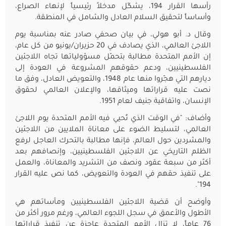
رأسها القرار 194، يشكّل مدخلاً رئيسياً لإنهاء الصراع،
وأساساً لتحقيق السلام العادل والشامل في المنطقة.
وقال د. أبو هولي، في بيان صحفي صادر عنه بمناسبة يوم
اللاجئ العالمي، الذي يصادف في 20 حزيران/يونيو من كل عام،
إن الأمم المتحدة مطالبة بتحمّل مسؤولياتها تجاه اللاجئين
الفلسطينيين، ودعم حقوقهم المشروعة في العودة إلى
ديارهم التي هجّروا منها عام 1948، والتعويض العادل، وفق ما
نصت عليه قراراتها وميثاقها، والإعلان العالمي لحقوق
الإنسان، واتفاقية جنيف لعام 1951.
وأضاف: "في الوقت الذي تُحيي فيه الأمم المتحدة يوم اللاجئ
العالمي، لتسليط الضوء على معاناة الملايين من اللاجئين
والمشردين حول العالم، فإنها مطالبة بالتحرك العاجل لرفع
الظلم التاريخي عن اللاجئين الفلسطينيين، وإنصافهم بعد
أكثر من سبعة عقود ونصف من التشريد والمعاناة، والعمل
على تنفيذ حقهم في العودة والتعويض، كما نص عليه القرار
194".
وأوضح أن قضية اللاجئين الفلسطينيين ومأساتهم هي
الأطول والأعمق في سجل اللجوء العالمي، ورغم مرور أكثر من
76 عاماً، لا تزال الأمم المتحدة عاجزة عن تنفيذ قراراتها