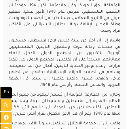
المتعلقة بحق العودة، وفي مقدمتها القرار 194، مؤكداً أن
الشعب الفلسطيني تعرض عام 1948 لأكبر عملية تطهير
عرقي في التاريخ المعاصر، حينما طُرد من أرضه بالقوة وتحت
وطأة المجازر، لإقامة دولة الاحتلال الإسرائيلي على أنقاض
قراه ومدنه.
وأشار إلى أن أكثر من ستة ملايين لاجئ فلسطيني مسجلون
في سجلات وكالة غوث وتشغيل اللاجئين الفلسطينيين
"أونروا"، ينتظرون من المجتمع الدولي التدخل لإنهاء
معاناتهم، مشدداً على أن تقاعس المجتمع الدولي عن تنفيذ
قراراته، وعدم توفير الحماية للاجئين، أطال من أمد قضيتهم،
وساهم في تصعيد الجرائم الإسرائيلية بحقهم، من تطهير
عرقي وتهجير قسري وتمييز عنصري، لا سيما في الضفة
الغربية، والقدس المحتلة، وأراضي عام 1948.
En
وقال: "من المفارقة المؤلمة أن يُسمح لليهود من جميع أنحاء
العالم بالقدوم إلى فلسطين والاستيطان فيها، بينما يُمنع
اللاجئون الفلسطينيون من العودة إلى ديارهم التي هُجّروا
منها عام 1948، رغم أن هذا الحق مكفول بقرار أممي صريح".
ولفت إلى أن حكومة الاحتلال تستقبل سنوياً آلاف المهاجرين