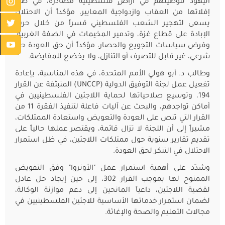
اليهود لتوطينهم في أراضٍ فلسطينية مصادرة، في ظل
إفلاتها من العقاب وازدواجية المعايير، مؤكداً أن الاحتلال
يسعى لتهجير الشعب الفلسطيني قسراً من خلال حرب
الإبادة على قطاع غزة، وتدمير المخيمات في الضفة الغربية،
وفرض سياسات التجويع والحصار، مؤكداً أن حق العودة حق
شرعي، غير قابل للتصرف أو التنازل، ولا يخضع للمقايضة.
وطالب د. أبو هولي الأمم المتحدة، في هذه المناسبة، بإعادة
تفعيل عمل لجنة التوفيق الدولية (UNCCP) المنبثقة عن القرار
194، وتوسيع صلاحياتها لحماية اللاجئين الفلسطينيين في
أماكن تواجدهم، والبحث عن آليات فاعلة لتنفيذ الفقرة 11 من
القرار التي تنص على العودة والتعويض واستعادة الممتلكات،
مشيراً إلى أن اللجنة لا تزال قائمة، ويقتصر عملها حالياً على
تقديم تقارير سنوية حول ممتلكات اللاجئين، في ظل استمرار
الاحتلال في التنكر لحق العودة.
وشدّد على أهمية استمرار عمل "الأونروا" وفق التفويض
الممنوح لها بموجب القرار 302، إلى حين إيجاد حل عادل
لقضية اللاجئين، داعياً المانحين إلى دعم موازنة الوكالة،
لضمان استمرار خدماتها الأساسية للاجئين الفلسطينيين في
مجالات التعليم والصحة والإغاثة.