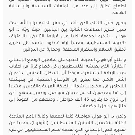
اجتماعٍ تطرق إلى عدد من الملفات السياسية والإنسانية
الهامة.
وجرى خلال اللقاء، الذي عُقد في مقر الدائرة برام الله، بحث
سبل تعزيز العلاقات الثنائية بين الجانبين، حيث وجّه د. أبو
هولي ، شكره لحكومة كندا على قرارها التاريخي بالاعتراف
بالدولة الفلسطينية، معتبراً إياه "خطوة مهمة على طريق
تحقيق السلام واستقرار المنطقة، وحماية حل الدولتين.
واطلع أبو هولي الضيفة الكندية على تفاصيل الوضع الإنساني
"الكارثي" الذي يعيشه الفلسطينيون في قطاع غزة، في أعقاب
حرب الإبادة المستمرة، مؤكداً أن السكان المدنيين يدفعون
الثمن الأكبر. كما تطرق إلى الأوضاع الصعبة التي يعيشها
اللاجئون في مخيمات شمال الضفة الغربية والقدس، مشيراً
إلى "ما يتعرضون له من عدوان متواصل وتدمير ممنهج، أدى
إلى نزوح ما يقارب 45 ألف مواطن". ومنعهم من العودة إلى
منازلهم داخل المخيمات.
وثمن د. أبو هولي مواصلة كندا لدعمها وكالة الأمم المتحدة
لإغاثة وتشغيل اللاجئين الفلسطينيين (الأونروا)، معرباً عن
تقديره للدور الإنساني الذي تقدمه لدعم الفلسطينيين في غزة