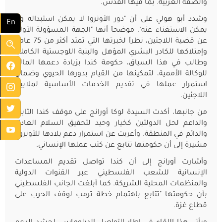
والضفة الغربية. بما فيها القدس.
وشدد أبو هولي على أن "دور الأونروا لا يمكن استبداله ولا
En
يمكن الاستغناء عنه"، موضحاً أنها "الجهة المسؤولة الأولى
عن قضية اللاجئين، نظراً لخبرتها التي تمتد أكثر من 75 عاماً،
وإمتلاكها للكادر البشري المؤهل والبنية اللوجستية الكاملة.
وطالب في هذا السياق، حكومة كندا بزيادة دعمها المالي
للوكالة الأممية، لتمكينها من القيام بدورها الحيوي وضمان
استمرار عملها في تقديم الخدمات الأساسية لملايين
اللاجئين.
من جانبها، أكدت السيدة لوكا أورانج على موقف كندا الثابت
والداعم لحل الدولتين كخيار وحيد لتحقيق السلام العادل
والدائم في المنطقة. وأعربت عن استمرار دعم بلادها للأونروا،
مشيرة إلى أن حكومتها تتابع عن كثب عملها الإنساني.
وأشارت أورانج إلى أن كندا تواصل تقديم المساعدات
الإنسانية للشعب الفلسطيني عبر القنوات الدولية
والمنظمات المحلية الشريكة. كما أبلغت الجانب الفلسطيني
بأن حكومتها "تتابع باهتمام خطة ترمب لوقف الحرب على
قطاع غزة.