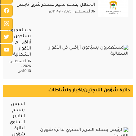
الاحتلال يقتحم مخيم عسكر شرق نابلس
06 أغسطس، 2026 - 11:49ص
مستعمرون
يسيّجون
أراضي في
الأغوار
الشمالية
06 أغسطس،
2026 -
10:10ص
دائرة شؤون اللاجئين/اخبار ونشاطات
الرئيس
يتسلم
التقرير
السنوي
لدائرة
شؤون