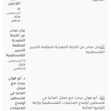
اللاجئين
20
أغسطس،
2024 -
08:41م
بيان صادر
عن اللجنة
التنفيذية
لمنظمة
التحرير
الفلسطينية
13 أغسطس،
2024 -
09:59ص
د. أبو هولي
يبحث مع
ممثل
المانيا في
فلسطين
أوضاع
المخيمات