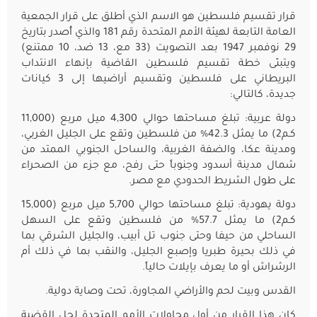
قرار تقسيم فلسطين هو الاسم الذي أطلق على قرار الجمعية
العامة التابعة لهيئة الأمم المتحدة رقم 181 والذي أُصدر بتاريخ
29 نوفمبر 1947 بعد التصويت (33 مع، 13 ضد، 10 ممتنع)
ويتبنّى خطة تقسيم فلسطين القاضية بإنهاء الانتداب
البريطاني على فلسطين وتقسيم أراضيها إلى 3 كيانات
جديدة، كالتالي:
دولة عربية: تبلغ مساحتها حوالي 4,300 ميل مربع (11,000
كـم2) ما يمثل 42.3% من فلسطين وتقع على الجليل الغربي،
ومدينة عكا، والضفة الغربية، والساحل الجنوبي الممتد من
شمال مدينة أسدود وجنوباً حتى رفح، مع جزء من الصحراء
على طول الشريط الحدودي مع مصر.
دولة يهودية: تبلغ مساحتها حوالي 5,700 ميل مربع (15,000
كـم2) ما يمثل 57.7% من فلسطين وتقع على السهل
الساحلي من حيفا وحتى جنوب تل أبيب، والجليل الشرقي بما
في ذلك بحيرة طبريا وإصبع الجليل، والنقب بما في ذلك أم
الرشراش أو ما يعرف بإيلات حالياً.
القدس وبيت لحم والأراضي المجاورة، تحت وصاية دولية.
كان هذا القرار من أول محاولات الأمم المتحدة لحل القضية